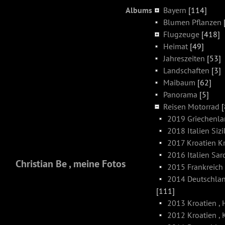
Albums
Bayern
[114]
Blumen Pflanzen
Flugzeuge
[418]
Heimat
[49]
Jahreszeiten
[53]
Landschaften
[3]
Maibaum
[62]
Panorama
[5]
Reisen Motorrad
[
2019 Griechenla
2018 Italien Sizi
2017 Kroatien Kr
2016 Italien Sar
Christian Be , meine Fotos
2015 Frankreich
2014 Deutschla
[111]
2013 Kroatien , 
2012 Kroatien ,