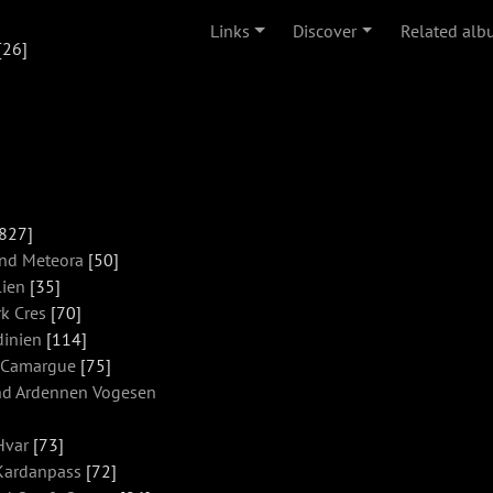
Links
Discover
Related alb
[26]
827]
nd Meteora
[50]
lien
[35]
k Cres
[70]
dinien
[114]
 Camargue
[75]
nd Ardennen Vogesen
Hvar
[73]
 Kardanpass
[72]