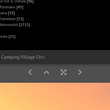
d Ost & Ostsee
[96]
 Pyrenäen
[45]
skana
[33]
 Seealben
[53]
 Wohnmobil
[2715]
werke
[25]
Camping Village Orri